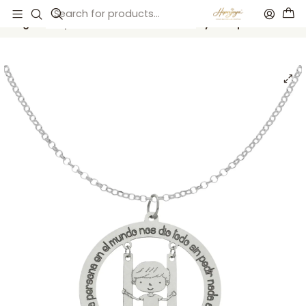
Inicio
Catálogo
Gargantilla personalizada de niño con leyenda plata