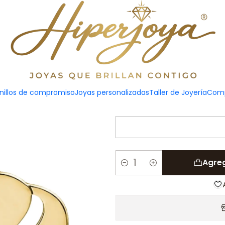
itas plata con baño de oro
Gargantill
zirconit
nillos de compromiso
Joyas personalizadas
Taller de Joyería
Comp
Agreg
Cantidad