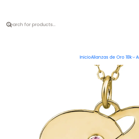
Inicio
Catálogo
Gargantilla personalizada nombres y zircon
Inicio
Alianzas de Oro 18k
A