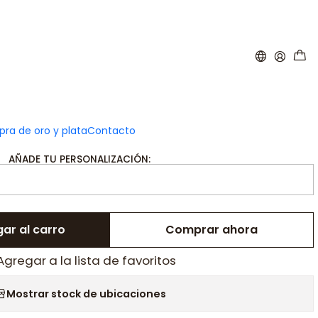
|
a personalizada nombres y
as plata con baño de oro
ra de oro y plata
Contacto
AÑADE TU PERSONALIZACIÓN:
ar al carro
Comprar ahora
Agregar a la lista de favoritos
Mostrar stock de ubicaciones