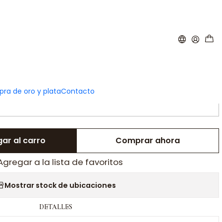
|
rsonalizada de amiga plata
ra de oro y plata
Contacto
AÑADE TU PERSONALIZACIÓN:
ar al carro
Comprar ahora
Agregar a la lista de favoritos
Mostrar stock de ubicaciones
DETALLES