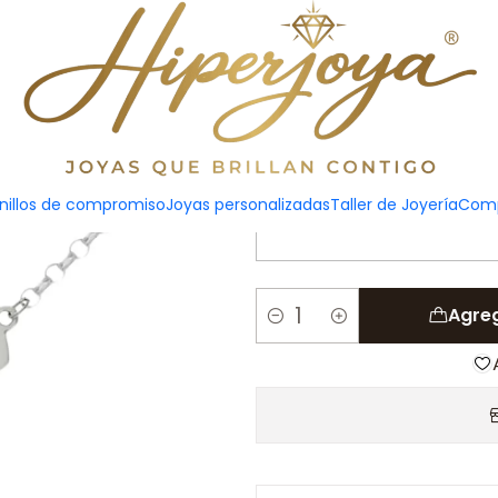
Pulsera pe
nillos de compromiso
Joyas personalizadas
Taller de Joyería
Comp
Agreg
Cantidad