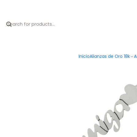
Inicio
Catálogo
Pulsera personalizada de amiga plata
Inicio
Alianzas de Oro 18k
A