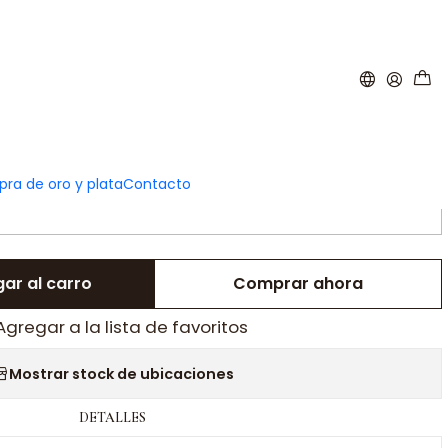
|
sonalizada de pareja plata
ra de oro y plata
Contacto
AÑADE TU PERSONALIZACIÓN:
ar al carro
Comprar ahora
Agregar a la lista de favoritos
Mostrar stock de ubicaciones
DETALLES