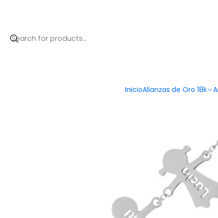
Inicio
Catálogo
Pulsera personalizada de pareja plata
Inicio
Alianzas de Oro 18k
A