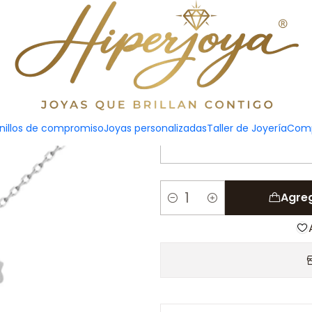
Pulsera per
nillos de compromiso
Joyas personalizadas
Taller de Joyería
Comp
Agreg
Cantidad