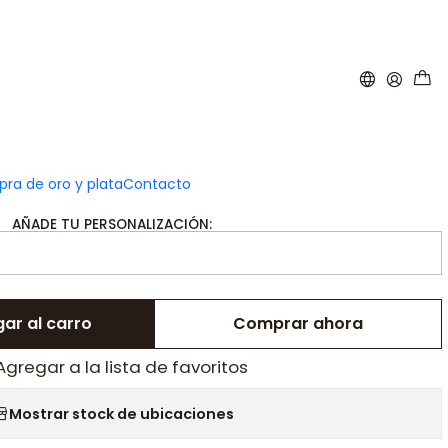
|
onalizada hijos leyenda para
mamá plata
ra de oro y plata
Contacto
AÑADE TU PERSONALIZACIÓN:
ar al carro
Comprar ahora
Agregar a la lista de favoritos
Mostrar stock de ubicaciones