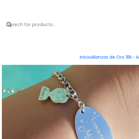
Inicio
Catálogo
Pulsera personalizada hijos leyenda para 
Inicio
Alianzas de Oro 18k
A