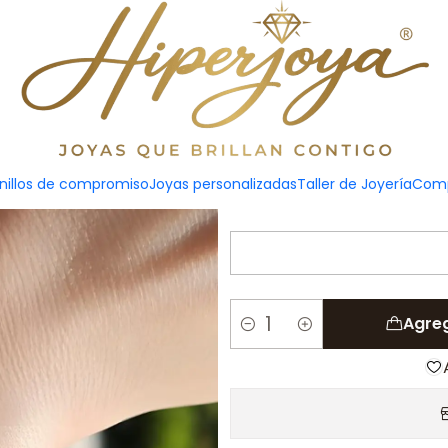
mamá plata
Pulsera pers
nillos de compromiso
Joyas personalizadas
Taller de Joyería
Comp
Agreg
Cantidad