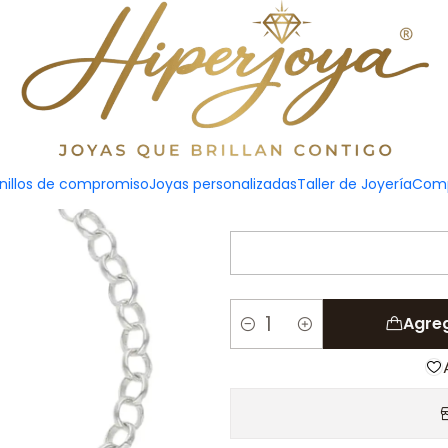
lata
Pulsera pers
nillos de compromiso
Joyas personalizadas
Taller de Joyería
Comp
Agreg
Cantidad