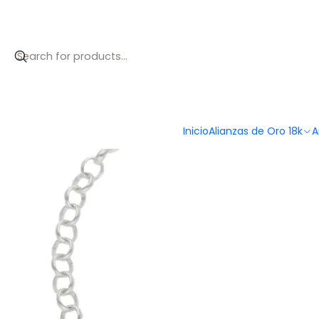
Inicio
Catálogo
Pulsera personalizada para tres nombres p
Inicio
Alianzas de Oro 18k
A