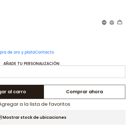
|
onalizada para tres nombres
plata
ra de oro y plata
Contacto
AÑADE TU PERSONALIZACIÓN:
ar al carro
Comprar ahora
Agregar a la lista de favoritos
Mostrar stock de ubicaciones