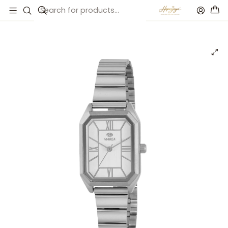
Inicio
Catálogo
Reloj para mujer clásico plateado