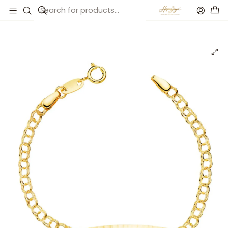
Inicio
Catálogo
Esclava húngara de bebé Oro 18k