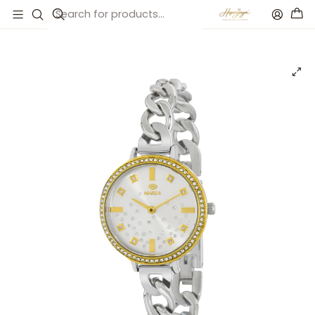
Início
Catálogo
Reloj para mujer pulsera