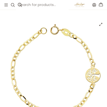
Inicio
Catálogo
Esclava cartier árbol de vida Oro 18k