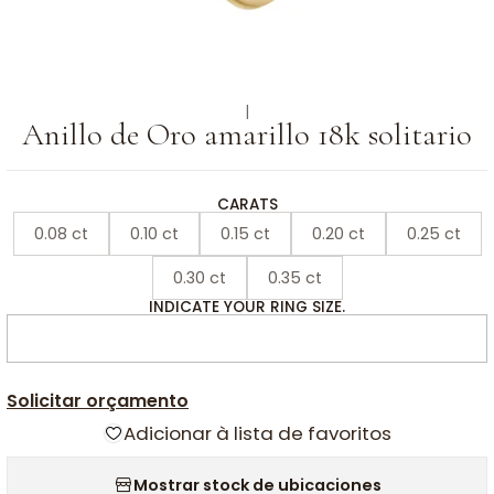
|
Anillo de Oro amarillo 18k solitario
CARATS
0.08 ct
0.10 ct
0.15 ct
0.20 ct
0.25 ct
0.30 ct
0.35 ct
INDICATE YOUR RING SIZE.
Solicitar orçamento
Adicionar à lista de favoritos
Mostrar stock de ubicaciones