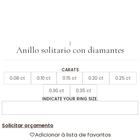
|
Anillo solitario con diamantes
CARATS
0.08 ct
0.10 ct
0.15 ct
0.20 ct
0.25 ct
0.30 ct
0.35 ct
INDICATE YOUR RING SIZE.
Solicitar orçamento
Adicionar à lista de favoritos